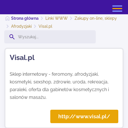
Strona główna
Linki WWW
Zakupy on-line, sklepy
Afrodyzjaki
Visal.pl
Strona główna
Visal.pl
Dodaj stronę
Sklep internetowy - feromony, afrodyzjaki,
kosmetyki, sexshop, zdrowie, uroda, rekreacja,
Najnowsze
paraleki, oferta dla gabinetów kosmetycznych i
salonów masażu.
Kontakt
http://www.visal.pl/