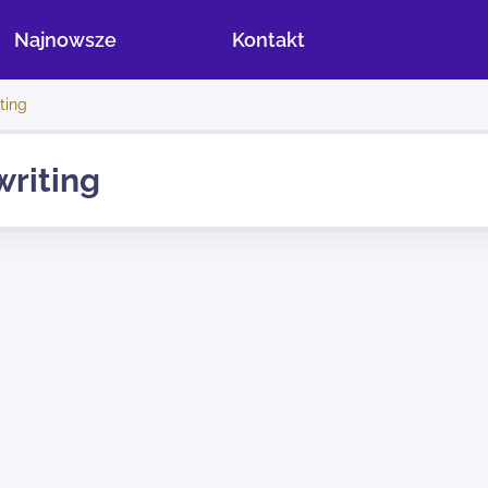
Najnowsze
Kontakt
ting
riting